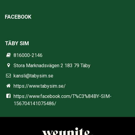
FACEBOOK
TÄBY SIM
816000-2146
Stora Marknadsvägen 2 183 79 Täby
kansli@tabysim.se
https://www.tabysim.se/
https://www.facebook.com/T%C3%84BY-SIM-
156704141075486/