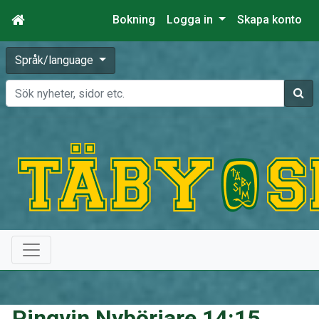
Bokning
Logga in
Skapa konto
Språk/language
Sök
Pingvin Nybörjare 14:15