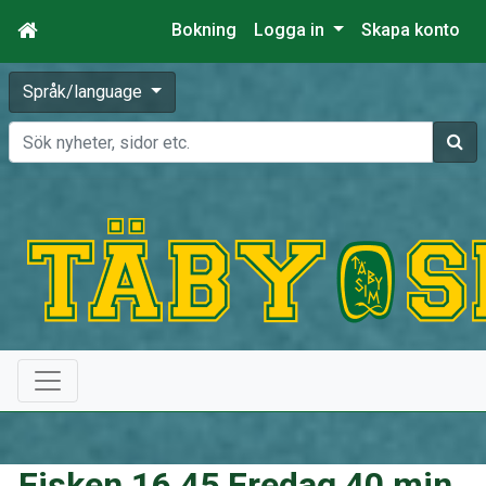
Bokning
Logga in
Skapa konto
Språk/language
Sök
Fisken 16.45 Fredag 40 min