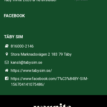
FACEBOOK
TÄBY SIM
816000-2146
Stora Marknadsvägen 2 183 79 Täby
kansli@tabysim.se
https://www.tabysim.se/
https://www.facebook.com/T%C3%84BY-SIM-
156704141075486/